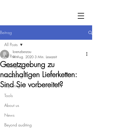
Beitrag
All Posts
lorenzberzau
All Posts
9. Aug. 2020
3 Min. Lesezeit
Gesetzgebung zu
Managing
nachhaltigen Lieferketten:
Monitoring
Sind Sie vorbereitet?
Reporting
Tools
About us
News
Beyond auditing