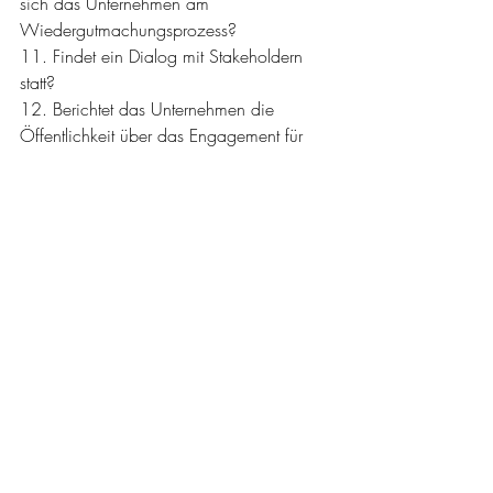
sich das Unternehmen am 
Wiedergutmachungsprozess?
11. Findet ein Dialog mit Stakeholdern 
statt?
12. Berichtet das Unternehmen die 
Öffentlichkeit über das Engagement für 
mehr Nachhaltigkeit in der Lieferkette und 
werden dabei die o.g. Aspekte 
beleuchtet?
Diese zwölf Fragen haben natürlich 
keinen abschließenden Charakter, und 
hinter jeder Frage stecken eine Reihe von 
Details, auf die an dieser Stelle nicht 
eingegangen werden. Jedoch sind dies 
die Kernelemente, mit denen sich alle 
Unternehmen jetzt auseinandersetzen 
müssen.